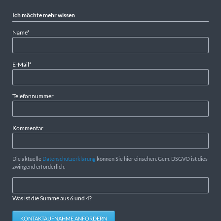
Ich möchte mehr wissen
Pflichtfeld
Name
*
Pflichtfeld
E-Mail
*
Telefonnummer
Kommentar
Die aktuelle
Datenschutzerklärung
können Sie hier einsehen. Gem. DSGVO ist dies
zwingend erforderlich.
Was ist die Summe aus 6 und 4?
KONTAKTAUFNAHME ANFORDERN