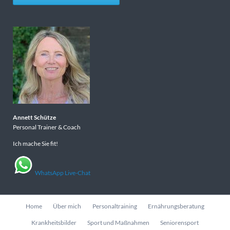
Annett Schütze
Personal Trainer & Coach
Ich mache Sie fit!
WhatsApp Live-Chat
Navigation
Home
Über mich
Personaltraining
Ernährungsberatung
überspringen
Krankheitsbilder
Sport und Maßnahmen
Seniorensport