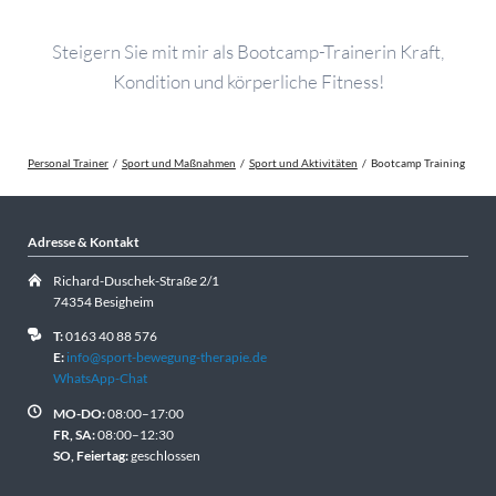
Steigern Sie mit mir als Bootcamp-Trainerin Kraft,
Kondition und körperliche Fitness!
Personal Trainer
Sport und Maßnahmen
Sport und Aktivitäten
Bootcamp Training
Adresse & Kontakt
Richard-Duschek-Straße 2/1
74354 Besigheim
T:
0163 40 88 576
E:
info@sport-bewegung-therapie.de
WhatsApp-Chat
MO-DO:
08:00–17:00
FR, SA:
08:00–12:30
SO, Feiertag:
geschlossen