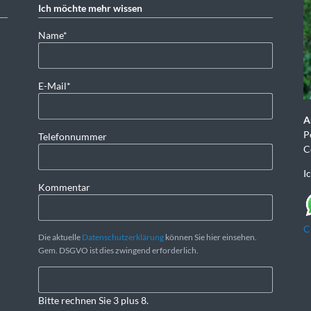
Ich möchte mehr wissen
Pflichtfeld
Name
*
Pflichtfeld
E-Mail
*
A
P
Telefonnummer
C
I
Kommentar
C
Die aktuelle
Datenschutzerklärung
können Sie hier einsehen.
Gem. DSGVO ist dies zwingend erforderlich.
Bitte rechnen Sie 3 plus 8.