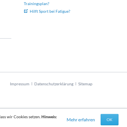
Trainingsplan?
Hilft Sport bei Fatigue?
Navigation
Impressum
Datenschutzerklärung
Sitemap
überspringen
dass wir Cookies setzen.
Hinweis:
Mehr erfahren
OK