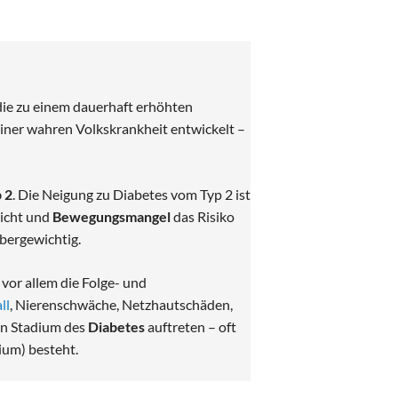
 die zu einem dauerhaft erhöhten
einer wahren Volkskrankheit entwickelt –
 2
. Die Neigung zu Diabetes vom Typ 2 ist
icht und
Bewegungsmangel
das Risiko
übergewichtig.
vor allem die Folge- und
ll
, Nierenschwäche, Netzhautschäden,
en Stadium des
Diabetes
auftreten – oft
ium) besteht.