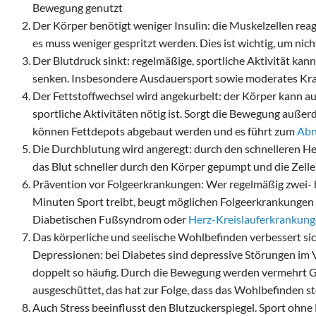
Bewegung genutzt
Der Körper benötigt weniger Insulin: die Muskelzellen reag
es muss weniger gespritzt werden. Dies ist wichtig, um nic
Der Blutdruck sinkt: regelmäßige, sportliche Aktivität ka
senken. Insbesondere Ausdauersport sowie moderates Kraft
Der Fettstoffwechsel wird angekurbelt: der Körper kann aus
sportliche Aktivitäten nötig ist. Sorgt die Bewegung außer
können Fettdepots abgebaut werden und es führt zum
Ab
Die Durchblutung wird angeregt: durch den schnelleren He
das Blut schneller durch den Körper gepumpt und die Zellen
Prävention vor Folgeerkrankungen: Wer regelmäßig zwei- 
Minuten Sport treibt, beugt möglichen Folgeerkrankungen 
Diabetischen Fußsyndrom oder
Herz-Kreislauferkrankun
Das körperliche und seelische Wohlbefinden verbessert sic
Depressionen: bei Diabetes sind depressive Störungen im 
doppelt so häufig. Durch die Bewegung werden vermehrt 
ausgeschüttet, das hat zur Folge, dass das Wohlbefinden st
Auch Stress beeinflusst den Blutzuckerspiegel. Sport ohne