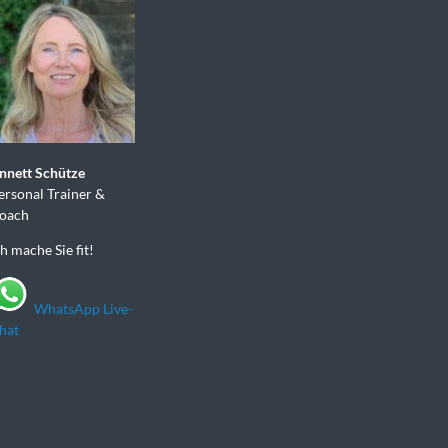
nnett Schütze
ersonal Trainer &
oach
ch mache Sie fit!
WhatsApp Live-
hat