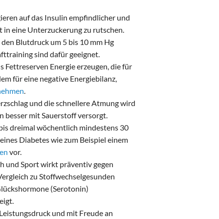
ieren auf das Insulin empfindlicher und
ht in eine Unterzuckerung zu rutschen.
nn den Blutdruck um 5 bis 10 mm Hg
training sind dafür geeignet.
 Fettreserven Energie erzeugen, die für
dem für eine negative Energiebilanz,
nehmen
.
rzschlag und die schnellere Atmung wird
 besser mit Sauerstoff versorgt.
bis dreimal wöchentlich mindestens 30
eines Diabetes wie zum Beispiel einem
gen
vor.
h und Sport wirkt präventiv gegen
Vergleich zu Stoffwechselgesunden
Glückshormone (Serotonin)
eigt.
 Leistungsdruck und mit Freude an