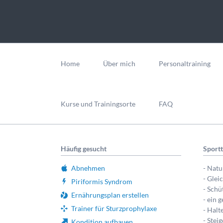
Navigation
überspringen
Home
Über mich
Personaltraining
Kurse und Trainingsorte
FAQ
Häufig gesucht
Sport
Abnehmen
- Nat
- Gle
Piriformis Syndrom
- Schü
Ernährungsplan erstellen
- ein 
Trainer für Sturzprophylaxe
- Halt
- Stei
Kondition aufbauen