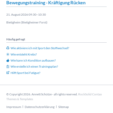
Bewegungstraining - Kräftigung Rücken
21. August 2026 09:30–10:30
Bietigheim (Bietigheimer Forst)
Häufig gefragt
Wie aktiviere ich mit Sport den Stoffwechsel?
Wie entsteht Krebs?
Wie kann ich Kondition aufbauen?
Wie erstelle ich einen Trainingsplan?
Hilft Sport bei Fatigue?
© Copyright 2026. Annett Schütze - all rights reserved.
RockSolid Contao
Themes & Templates
Navigation
Impressum
Datenschutzerklärung
Sitemap
überspringen