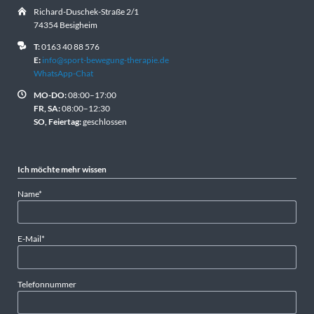
Richard-Duschek-Straße 2/1
74354 Besigheim
T:
0163 40 88 576
E:
info@sport-bewegung-therapie.de
WhatsApp-Chat
MO-DO:
08:00–17:00
FR, SA:
08:00–12:30
SO, Feiertag:
geschlossen
Ich möchte mehr wissen
Pflichtfeld
Name
*
Pflichtfeld
E-Mail
*
Telefonnummer