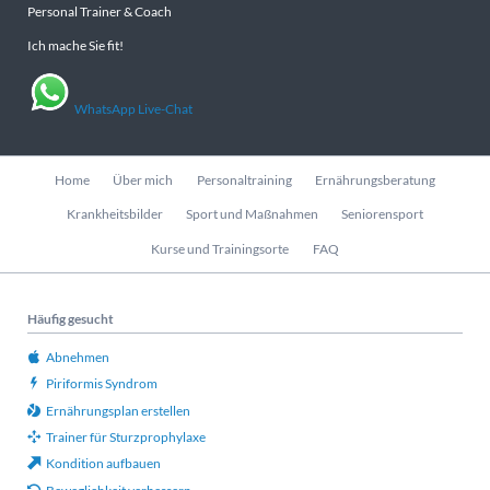
Personal Trainer & Coach
Ich mache Sie fit!
WhatsApp Live-Chat
Navigation
Home
Über mich
Personaltraining
Ernährungsberatung
überspringen
Krankheitsbilder
Sport und Maßnahmen
Seniorensport
Kurse und Trainingsorte
FAQ
Häufig gesucht
Abnehmen
Piriformis Syndrom
Ernährungsplan erstellen
Trainer für Sturzprophylaxe
Kondition aufbauen