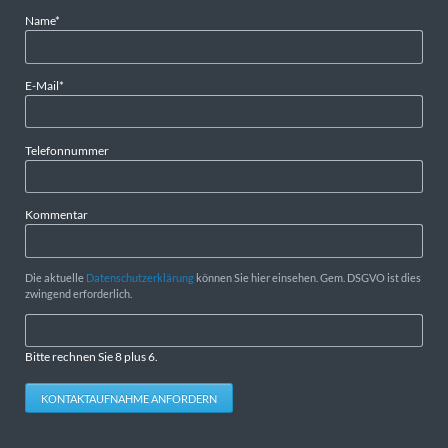
Pflichtfeld
Name
*
Pflichtfeld
E-Mail
*
Telefonnummer
Kommentar
Die aktuelle
Datenschutzerklärung
können Sie hier einsehen. Gem. DSGVO ist dies
zwingend erforderlich.
Bitte rechnen Sie 8 plus 6.
KONTAKTAUFNAHME ANFORDERN