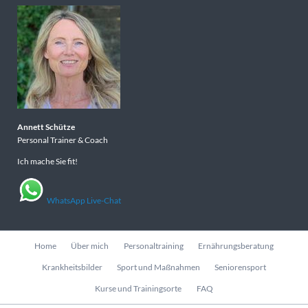
Annett Schütze
Personal Trainer & Coach
Ich mache Sie fit!
WhatsApp Live-Chat
Navigation
Home
Über mich
Personaltraining
Ernährungsberatung
überspringen
Krankheitsbilder
Sport und Maßnahmen
Seniorensport
Kurse und Trainingsorte
FAQ