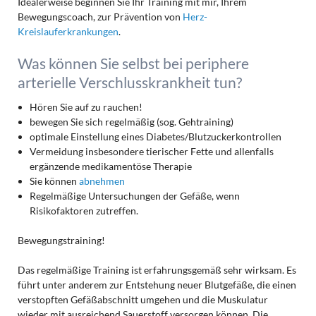
Idealerweise beginnen Sie Ihr Training mit mir, Ihrem
Bewegungscoach, zur Prävention von
Herz-
Kreislauferkrankungen
.
Was können Sie selbst bei periphere
arterielle Verschlusskrankheit tun?
Hören Sie auf zu rauchen!
bewegen Sie sich regelmäßig (sog. Gehtraining)
optimale Einstellung eines Diabetes/Blutzuckerkontrollen
Vermeidung insbesondere tierischer Fette und allenfalls
ergänzende medikamentöse Therapie
Sie können
abnehmen
Regelmäßige Untersuchungen der Gefäße, wenn
Risikofaktoren zutreffen.
Bewegungstraining!
Das regelmäßige Training ist erfahrungsgemäß sehr wirksam. Es
führt unter anderem zur Entstehung neuer Blutgefäße, die einen
verstopften Gefäßabschnitt umgehen und die Muskulatur
wieder mit ausreichend Sauerstoff versorgen können. Die