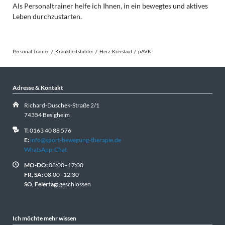
Als Personaltrainer helfe ich Ihnen, in ein bewegtes und aktives
Leben durchzustarten.
Personal Trainer
Krankheitsbilder
Herz-Kreislauf
pAVK
Adresse & Kontakt
Richard-Duschek-Straße 2/1
74354 Besigheim
T:
0163 40 88 576
E:
info@sport-bewegung-therapie.de
WhatsApp-Chat
MO-DO:
08:00–17:00
FR, SA:
08:00–12:30
SO, Feiertag:
geschlossen
Ich möchte mehr wissen