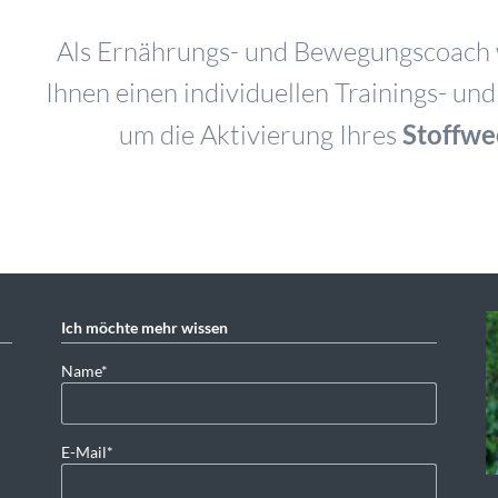
Als Ernährungs- und Bewegungscoach 
Ihnen einen individuellen Trainings- un
um die Aktivierung Ihres
Stoffwe
Ich möchte mehr wissen
Pflichtfeld
Name
*
Pflichtfeld
E-Mail
*