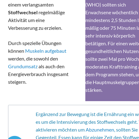
einem verlangsamten
(WHO) sollten sich
Stoffwechsel
regelmäßige
Erwachsene wöchentlich
Aktivität um eine
mindestens 2,5 Stunden 
Verbesserung zu erzielen.
mäßig oder 75 Minuten l
sehr intensiv körperlich
Durch spezielle Übungen
betätigen. Für einen wei
können
Muskeln aufgebaut
gesundheitlichen Nutzen
werden, die sowohl den
sollte zwei Mal pro Woc
Grundumsatz
als auch den
moderates Krafttraining 
Energieverbrauch insgesamt
dem Programm stehen, 
steigern.
die Hauptmuskelgruppen
stärken.
Ergänzend zur Bewegung ist die Ernährung ein w
es um die Intensivierung des Stoffwechsels geht
aktivieren möchten um
Abzunehmen
, sollten Si
Gegenteil, Essen kann für einige Zeit den Stoffwe