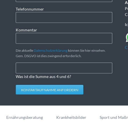
A
P
Telefonnummer
C
I
Kommentar
C
Die aktuelle
Datenschutzerklärung
können Sie hier einsehen.
Gem. DSGVO ist dies zwingend erforderlich.
Was ist die Summe aus 4 und 6?
KONTAKTAUFNAHME ANFORDERN
Ernährungsberatung
Krankheitsbilder
Sport und Maß