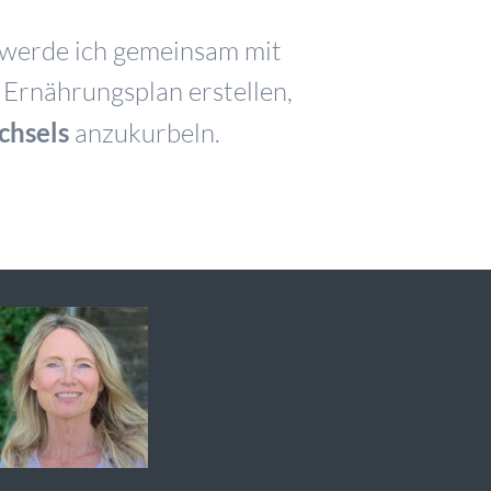
werde ich gemeinsam mit
d Ernährungsplan erstellen,
chsels
anzukurbeln.