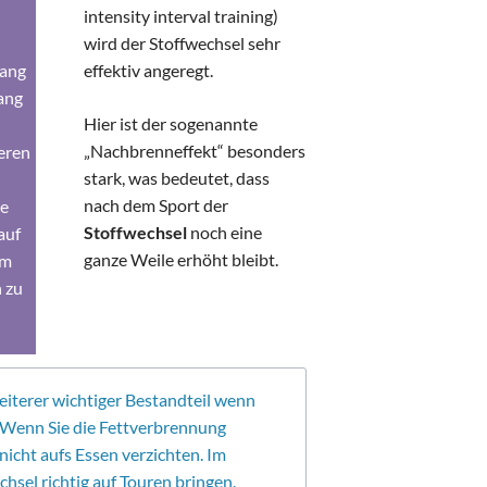
intensity interval training)
wird der Stoffwechsel sehr
lang
effektiv angeregt.
ang
Hier ist der sogenannte
„Nachbrenneffekt“ besonders
teren
stark, was bedeutet, dass
nach dem Sport der
he
Stoffwechsel
noch eine
auf
ganze Weile erhöht bleibt.
um
 zu
eiterer wichtiger Bestandteil wenn
. Wenn Sie die Fettverbrennung
e nicht aufs Essen verzichten. Im
chsel richtig auf Touren bringen.