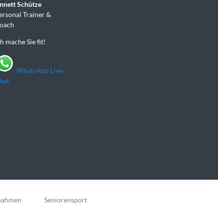
nnett Schütze
ersonal Trainer &
oach
ch mache Sie fit!
WhatsApp Live-
hat
nahmen
Seniorensport