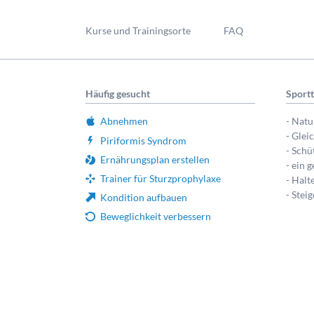
Kurse und Trainingsorte
FAQ
Häufig gesucht
Sport
Abnehmen
- Nat
- Gle
Piriformis Syndrom
- Schü
Ernährungsplan erstellen
- ein 
Trainer für Sturzprophylaxe
- Halt
- Stei
Kondition aufbauen
Beweglichkeit verbessern