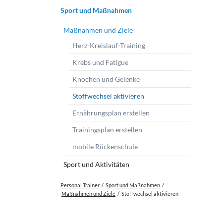
Navigation
Sport und Maßnahmen
Brandholz bei Freiberg a.N.
überspringen
Besigheimer Hörnle
Maßnahmen und Ziele
Walheim auf der Burg
Herz-Kreislauf-Training
Bürgergarten Bietigheim
Krebs und Fatigue
Weinberge Ingersheim
Knochen und Gelenke
Saalenwald bei Hessigheim
Stoffwechsel aktivieren
Wegbeschreibungen Trainingsorte
Ernährungsplan erstellen
Trainingsplan erstellen
mobile Rückenschule
Sport und Aktivitäten
Personal Trainer
Sport und Maßnahmen
Maßnahmen und Ziele
Stoffwechsel aktivieren