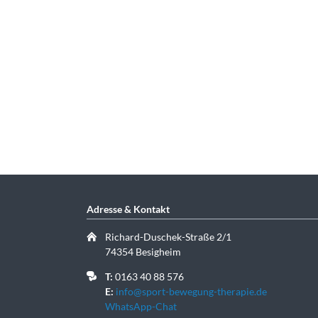
Adresse & Kontakt
Richard-Duschek-Straße 2/1
74354 Besigheim
T:
0163 40 88 576
E:
info@sport-bewegung-therapie.de
WhatsApp-Chat