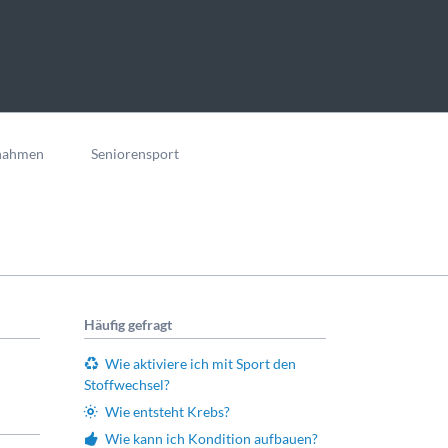
nahmen
Seniorensport
Häufig gefragt
Wie aktiviere ich mit Sport den
Stoffwechsel?
Wie entsteht Krebs?
Wie kann ich Kondition aufbauen?