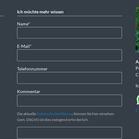
Ich möchte mehr wissen
Pflichtfeld
Name
*
Pflichtfeld
E-Mail
*
A
P
Telefonnummer
C
I
Kommentar
C
Die aktuelle
Datenschutzerklärung
können Sie hier einsehen.
Gem. DSGVO ist dies zwingend erforderlich.