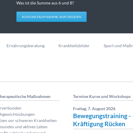
Was ist die Summe aus 6 und 8?
KONTAKTAUFNAHME ANFORDERN
Ernährungsberatung
Krankheitsbilder
Sport und Maß
therapeutische Maßnahmen
Termine Kurse und Workshops
urverbunden
Freitag,
7. August 2026
ichgewichtsübungen
Bewegungstraining -
tzen vor schweren Krankheiten
Kräftigung Rücken
gesundes und aktives Leben
en fit, schlank und gesund