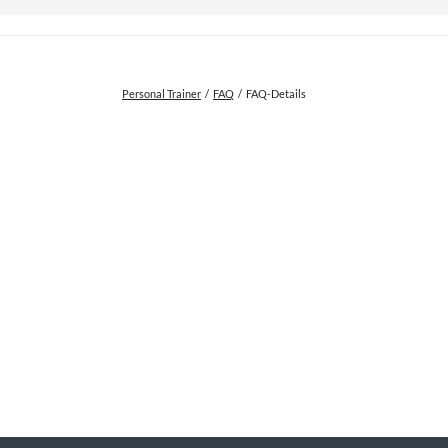
Brandholz bei Freiberg a.N.
Besigheimer Hörnle
Walheim auf der Burg
Personal Trainer
FAQ
FAQ-Details
Bürgergarten Bietigheim
Weinberge Ingersheim
Saalenwald bei Hessigheim
Wegbeschreibungen Trainingsorte