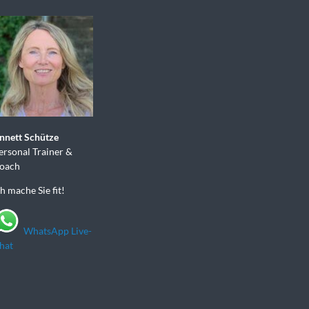
nnett Schütze
ersonal Trainer &
oach
ch mache Sie fit!
WhatsApp Live-
hat