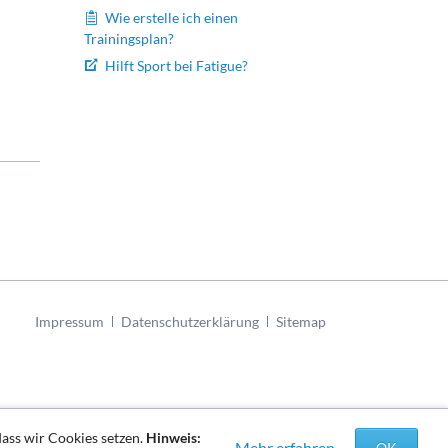
Wie erstelle ich einen
Trainingsplan?
Hilft Sport bei Fatigue?
Navigation
Impressum
Datenschutzerklärung
Sitemap
überspringen
dass wir Cookies setzen.
Hinweis:
Mehr erfahren
OK